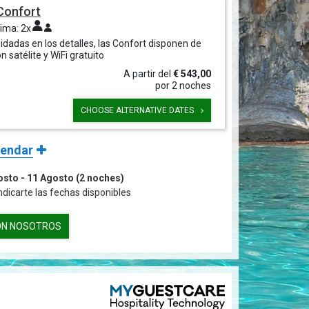
Confort
xima:
2x
dadas en los detalles, las Confort disponen de
ón satélite y WiFi gratuito
A partir del
€ 543,00
por 2 noches
CHOOSE ALTERNATIVE DATES
lendar
osto - 11 Agosto (2 noches)
dicarte las fechas disponibles
ON NOSOTROS