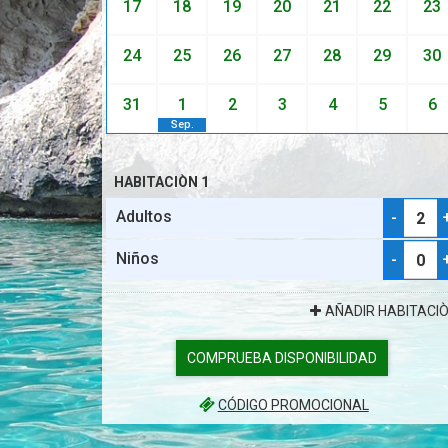
17
18
19
20
21
22
23
24
25
26
27
28
29
30
31
1
2
3
4
5
6
Sep.
HABITACIÒN 1
Adultos
-
Niños
-
AÑADIR HABITACI
COMPRUEBA DISPONIBILIDAD
CÓDIGO PROMOCIONAL